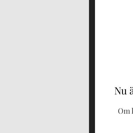
Nu ä
Om k