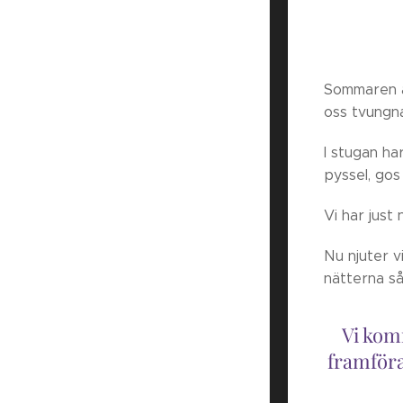
Sommaren är
oss tvungna
I stugan ha
pyssel, gos
Vi har just
Nu njuter 
nätterna så
Vi kom
framföra