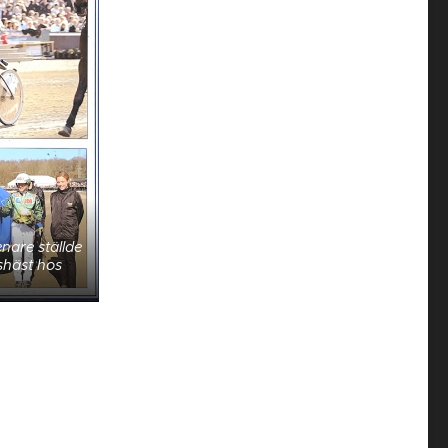
nare ställde
shäst hos