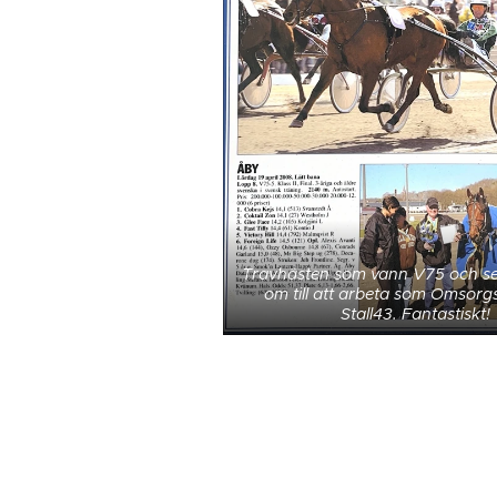
Travhästen som vann V75 och se
om till att arbeta som Omsorg
Stall43. Fantastiskt!