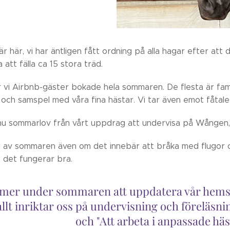
 här, vi har äntligen fått ordning på alla hagar efter at
 att fälla ca 15 stora träd.
r vi Airbnb-gäster bokade hela sommaren. De flesta är famil
 och samspel med våra fina hästar. Vi tar även emot fåta
 nu sommarlov från vårt uppdrag att undervisa på Wången, d
vi av sommaren även om det innebär att bråka med flugor 
 det fungerar bra.
mer under sommaren att uppdatera vår hemsid
llt inriktar oss på undervisning och föreläs
och "Att arbeta i anpassade h