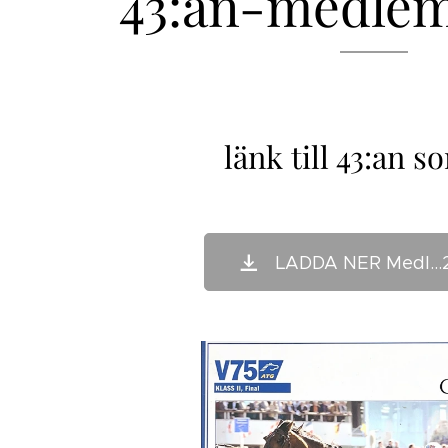
43:an-medlem
länk till 43:an s
LADDA NER Medl...2