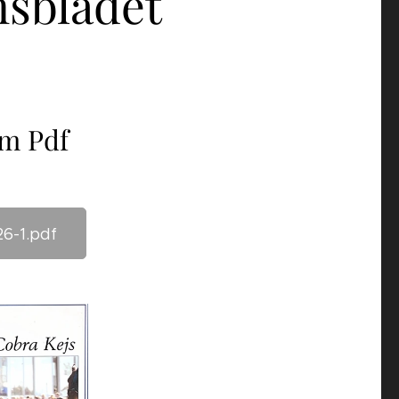
sbladet
om Pdf
6-1.pdf