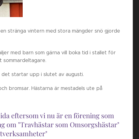
t den stränga vintern med stora mängder snö gjorde
jer med barn som gärna vill boka tid i stallet för
let sommardeltagare.
et startar upp i slutet av augusti.
och bromsar. Hästarna är mestadels ute på
a eftersom vi nu är en förening som
ning om "Travhästar som Omsorgshästar"
ästverksamheter"