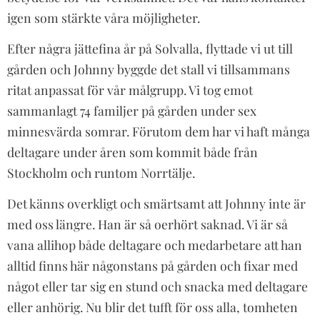
igen som stärkte våra möjligheter.
Efter några jättefina år på Solvalla, flyttade vi ut till
gården och Johnny byggde det stall vi tillsammans
ritat anpassat för vår målgrupp. Vi tog emot
sammanlagt 74 familjer på gården under sex
minnesvärda somrar. Förutom dem har vi haft många
deltagare under åren som kommit både från
Stockholm och runtom Norrtälje.
Det känns overkligt och smärtsamt att Johnny inte är
med oss längre. Han är så oerhört saknad. Vi är så
vana allihop både deltagare och medarbetare att han
alltid finns här någonstans på gården och fixar med
något eller tar sig en stund och snacka med deltagare
eller anhörig. Nu
blir det tufft för oss alla, tomheten