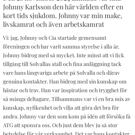
Johnny Karlsson den här världen efter en
kort tids sjukdom. Johnny var min make,
livskamrat och även arbetskamrat
Vi: jag, Johnny och Cia startade gemensamt
föreningen och har varit samma styrelse i alla år.
Johnny bidrog med så mycket. Inte minst att vi fick
tillgång till Solvallas stall och fina anläggning tack
vare hans långvariga arbete på Solvalla och därav
genuina kontakter. Han bidrog med sin kunskap om
hästar och trav. Han var inspiration och trygghet för
så många deltagare. Tillsammans var vi en bra mix av
kunskap, nyfikenhet och vilja att göra det bra för
andra. Johnny var den som kom på idén att försöka få
ATG att sponsra oss. Och just dem blev ju så stor
betydelse för vår verksamhet. Det var hans kontakter