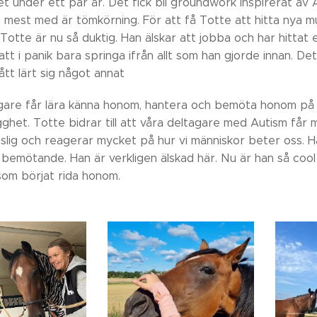
t under ett par år. Det fick bli groundwork inspirerat av 
a mest med är tömkörning. För att få Totte att hitta nya mu
. Totte är nu så duktig. Han älskar att jobba och har hitta
r att i panik bara springa ifrån allt som han gjorde innan. D
ått lärt sig något annat
gare får lära känna honom, hantera och bemöta honom på 
ghet. Totte bidrar till att våra deltagare med Autism får 
slig och reagerar mycket på hur vi människor beter oss. H
bemötande. Han är verkligen älskad här. Nu är han så cool
som börjat rida honom.