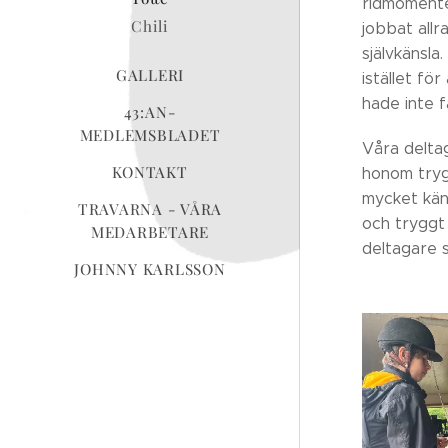
ridmomente
Chili
jobbat allr
självkänsla
GALLERI
istället fö
hade inte f
43:AN-
MEDLEMSBLADET
Våra delta
KONTAKT
honom tryg
mycket kän
TRAVARNA - VÅRA
och tryggt 
MEDARBETARE
deltagare 
JOHNNY KARLSSON