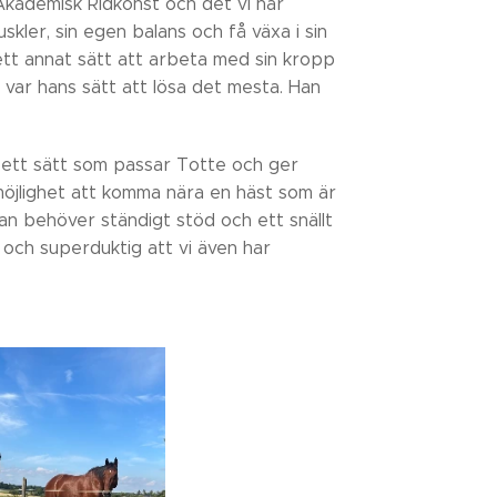
Akademisk Ridkonst och det vi har
skler, sin egen balans och få växa i sin
t ett annat sätt att arbeta med sin kropp
et var hans sätt att lösa det mesta. Han
ett sätt som passar Totte och ger
möjlighet att komma nära en häst som är
an behöver ständigt stöd och ett snällt
 och superduktig att vi även har