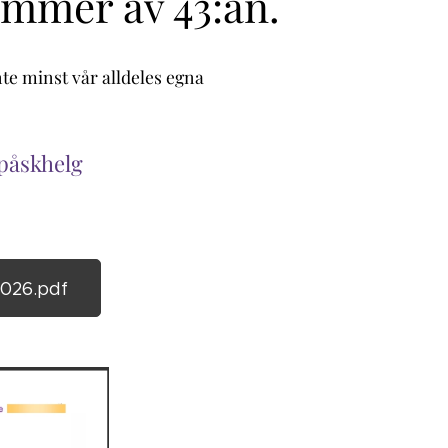
ummer av 43:an.
nte minst vår alldeles egna
 påskhelg
026.pdf