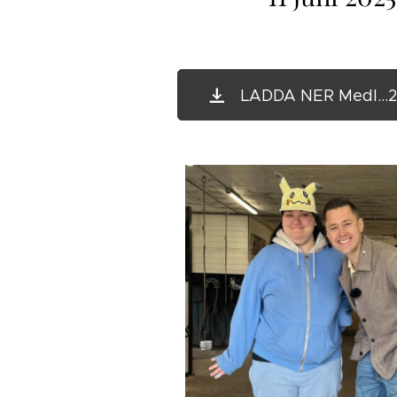
LADDA NER Medl...2