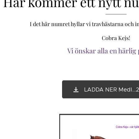
Här kommer ett nytt n
I det här numret hyllar vi travhästarna och i
Cobra Kejs
!
Vi önskar alla en härlig
LADDA NER Medl...2