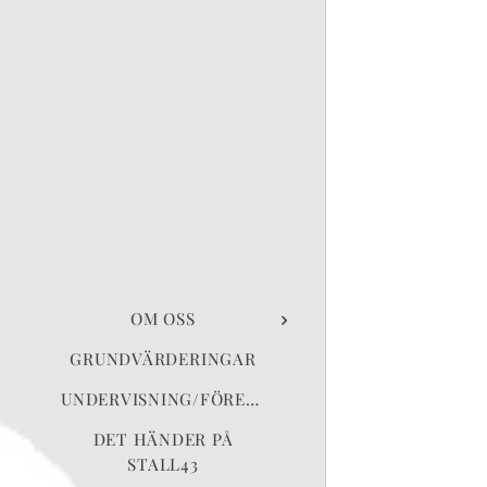
OM OSS
GRUNDVÄRDERINGAR
UNDERVISNING/FÖRELÄSNING
DET HÄNDER PÅ
STALL43