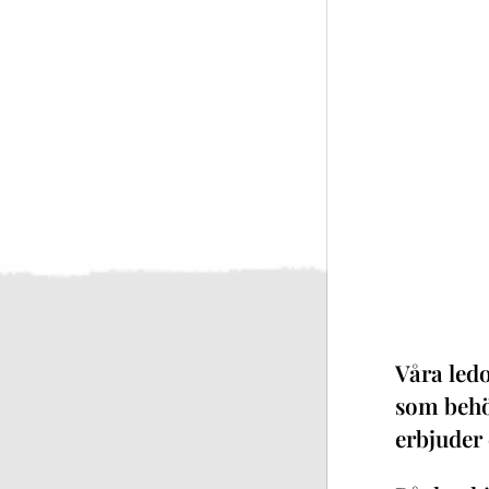
Våra ledo
som behö
erbjuder