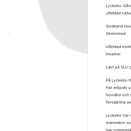
Lyckebo Gård
utbildad natu
Godkänd Hovs
Silversmed.
Utbildad ino
insatser.
Läst på SLU o
På Lyckebo f
Här erbjuds u
hovvård och s
försäljning av
Lyckebo har 
människor som
har sommarlä