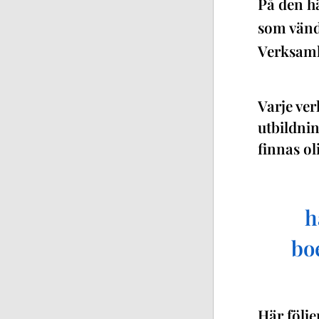
På den hä
som vände
Verksamh
Varje ver
utbildnin
finnas ol
h
bo
Här följe