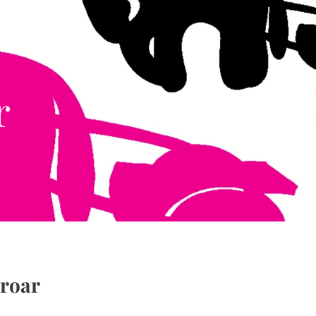
r
broar