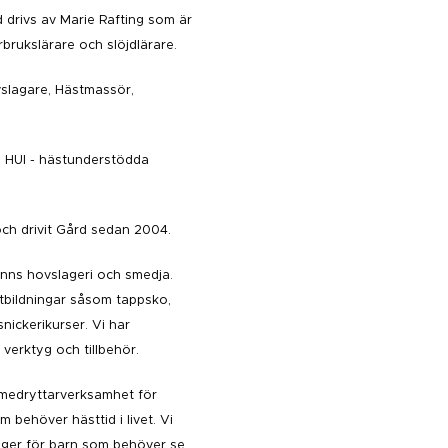
 drivs av Marie Rafting som är
rbrukslärare och slöjdlärare.
lagare, Hästmassör,
m HUI - hästunderstödda
ch drivit Gård sedan 2004.
inns hovslageri och smedja.
tbildningar såsom tappsko,
nickerikurser. Vi har
 verktyg och tillbehör.
medryttarverksamhet för
 behöver hästtid i livet. Vi
ger för barn som behöver se