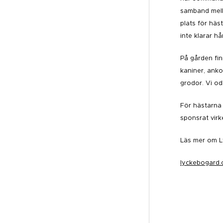
samband mella
plats för häs
inte klarar hå
På gården fin
kaniner, anko
grodor. Vi od
För hästarna 
sponsrat virk
Läs mer om L
lyckebogard