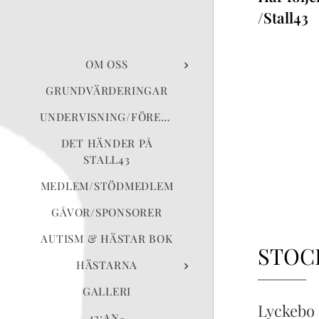
/Stall43
OM OSS
GRUNDVÄRDERINGAR
UNDERVISNING/FÖRELÄSNING
DET HÄNDER PÅ
STALL43
MEDLEM/STÖDMEDLEM
GÅVOR/SPONSORER
AUTISM & HÄSTAR BOK
STOC
HÄSTARNA
GALLERI
Lyckebo
43:AN-