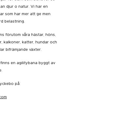
n djur o natur. Vi har en
tar som har mer att ge men
rd belastning.
ns förutom våra hästar, höns,
r, kalkoner, katter, hundar och
lar bifrämjande växter.
finns en agilitybana byggt av
e.
yckebo på:
.com