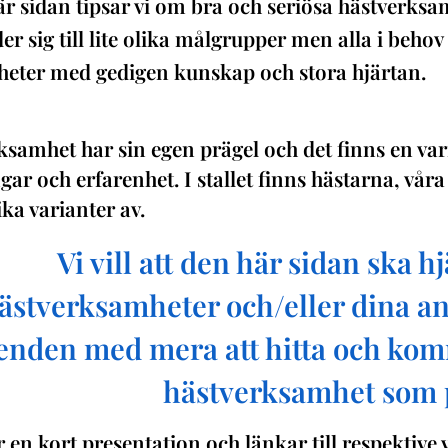
r sidan tipsar vi om bra och seriösa hästverks
r sig till lite olika målgrupper men alla i behov
eter med gedigen kunskap och stora hjärtan
.
ksamhet har sin egen prägel och det finns en var
gar och erfarenhet. I stallet finns hästarna, v
ika varianter av.
Vi vill att den här sidan ska 
ästverksamheter och/eller dina a
enden med mera att hitta och kom
hästverksamhet som p
r en kort presentation och länkar till respektive