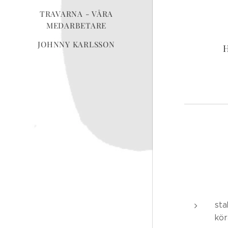
TRAVARNA - VÅRA
MEDARBETARE
JOHNNY KARLSSON
H
sta
kör