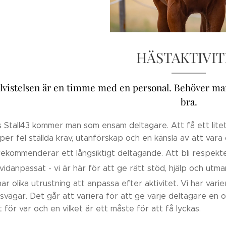
HÄSTAKTIVIT
llvistelsen är en timme med en personal. Behöver man 
bra.
 Stall43 kommer man som ensam deltagare. Att få ett li
pper fel ställda krav, utanförskap och en känsla av att vara
rekommenderar ett långsiktigt deltagande. Att bli respek
ividanpassat - vi är här för att ge rätt stöd, hjälp och utman
har olika utrustning att anpassa efter aktivitet. Vi har vari
svägar. Det går att variera för att ge varje deltagare en op
t för var och en vilket är ett måste för att få lyckas.