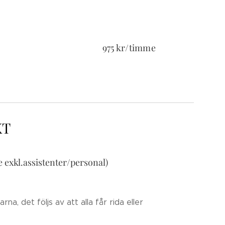
975 kr/timme
KT
e exkl.assistenter/personal)
na, det följs av att alla får rida eller