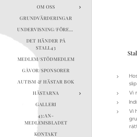
OM OSS
GRUNDVÄRDERINGAR
UNDERVISNING/FÖRELÄSNING
DET HÄNDER PÅ
STALL43
Sta
MEDLEM/STÖDMEDLEM
GÅVOR/SPONSORER
Hos
AUTISM & HÄSTAR BOK
sli
Vi 
HÄSTARNA
Ind
GALLERI
Vi 
43:AN-
gru
MEDLEMSBLADET
rät
KONTAKT