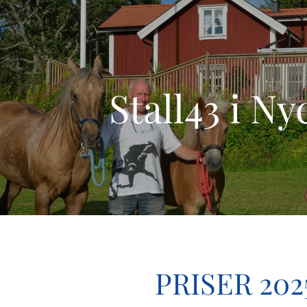
Stall43 i Ny
PRISER
202