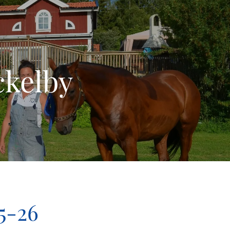
ckelby
5-26