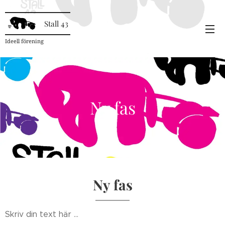
Stall 43
Ideell förening
Ny fas
Ny fas
Skriv din text här ...