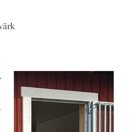
värk
f
o