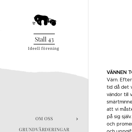
Stall 43
Ideell förening
VÄNNEN
T
Värn. Efter
tid då det 
vändor till
smärtminne
att vi måst
på sig själ
OM OSS
och promena
GRUNDVÄRDERINGAR
och uppgift