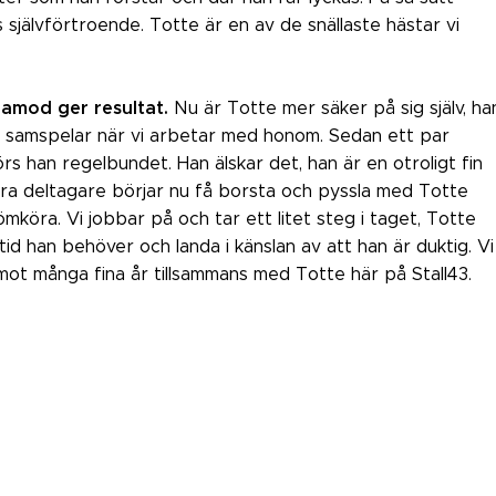
självförtroende. Totte är en av de snällaste hästar vi
lamod ger resultat.
Nu är Totte mer säker på sig själv, ha
h samspelar när vi arbetar med honom. Sedan ett par
s han regelbundet. Han älskar det, han är en otroligt fin
åra deltagare börjar nu få borsta och pyssla med Totte
mköra. Vi jobbar på och tar ett litet steg i taget, Totte
tid han behöver och landa i känslan av att han är duktig. Vi
mot många fina år tillsammans med Totte här på Stall43.