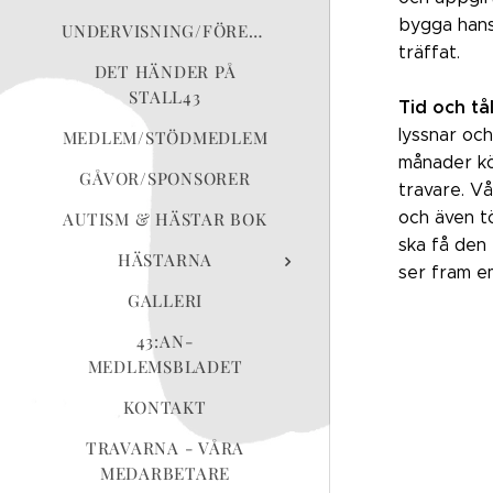
bygga hans 
UNDERVISNING/FÖRELÄSNING
träffat.
DET HÄNDER PÅ
STALL43
Tid och tå
lyssnar oc
MEDLEM/STÖDMEDLEM
månader kör
GÅVOR/SPONSORER
travare. V
och även tö
AUTISM & HÄSTAR BOK
ska få den 
HÄSTARNA
ser fram e
GALLERI
43:AN-
MEDLEMSBLADET
KONTAKT
TRAVARNA - VÅRA
MEDARBETARE