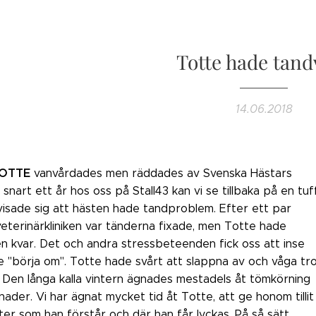
Totte hade tand
14.06.2018
OTTE
vanvårdades men räddades av Svenska Hästars
 snart ett år hos oss på Stall43 kan vi se tillbaka på en tuf
visade sig att hästen hade tandproblem. Efter ett par
 veterinärkliniken var tänderna fixade, men Totte hade
n kvar. Det och andra stressbeteenden fick oss att inse
e "börja om". Totte hade svårt att slappna av och våga tr
v. Den långa kalla vintern ägnades mestadels åt tömkörning
der. Vi har ägnat mycket tid åt Totte, att ge honom tillit
er som han förstår och där han får lyckas. På så sätt